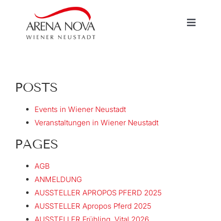
Skip
to
Toggle
content
Navigat
HOME
POSTS
EXHIBITIONS / EVENTS
Events in Wiener Neustadt
Veranstaltungen in Wiener Neustadt
VERMIETUNG
PAGES
INFORMATIONEN
AGB
ANMELDUNG
AUSSTELLER APROPOS PFERD 2025
AUSSTELLER Apropos Pferd 2025
AUSSTELLER Frühling, Vital 2026