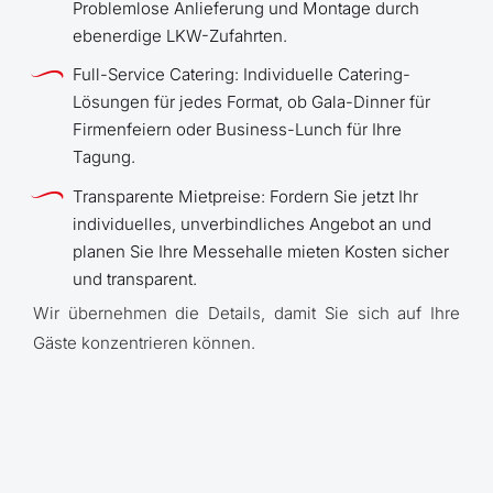
Anzahl Plätze:
Problemlose Anlieferung und Montage durch
ebenerdige LKW-Zufahrten.
Theater: 4.200
Full-Service Catering: Individuelle Catering-
DOWNLOAD HALLENPLAN
Klasse: 1.000
Lösungen für jedes Format, ob Gala-Dinner für
Firmenfeiern oder Business-Lunch für Ihre
Bankett: 1.200
Tagung.
Empfang: 2.000
Transparente Mietpreise: Fordern Sie jetzt Ihr
individuelles, unverbindliches Angebot an und
planen Sie Ihre Messehalle mieten Kosten sicher
und transparent.
DOWNLOAD HALLENPLAN
Wir übernehmen die Details, damit Sie sich auf Ihre
Gäste konzentrieren können.