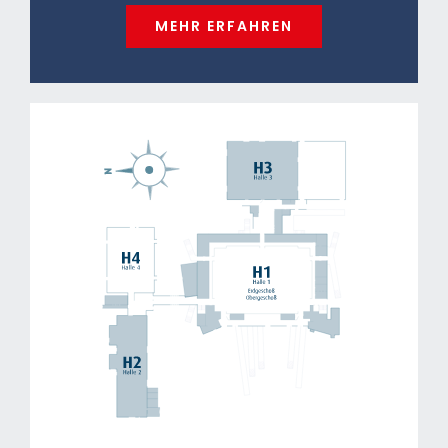
MEHR ERFAHREN
2
Fläche: 5.580 m
, 90 x 62 m
Scheitelhöhe: 18 m
Lichte Höhe über Parterrefläche: 12 m
Nutzfläche bei ausgeschobenen Tribünen: 58 x 27 m
Nutzfläche bei eingezogenen Tribünen: EG: 66 x 44 m
2
2
= 2.900 m
| OG (Galerie): 2.500 m