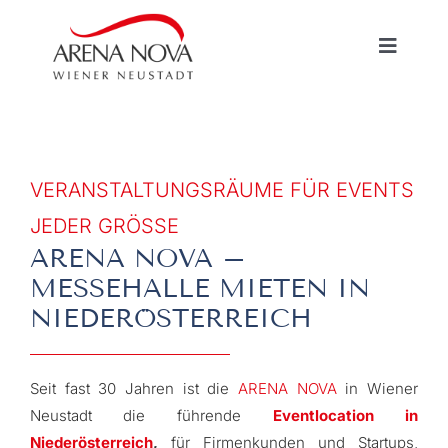
Zum
Inhalt
Navigat
springen
umscha
HOME
VERANSTALTUNGSRÄUME FÜR EVENTS
MESSEN / VERANSTALTUNGEN
JEDER GRÖSSE
ARENA NOVA –
VERMIETUNG
MESSEHALLE MIETEN IN
NIEDERÖSTERREICH
INFORMATIONEN
Seit fast 30 Jahren ist die
ARENA NOVA
in Wiener
Neustadt die führende
Eventlocation in
Niederösterreich
,
für Firmenkunden und Startups,