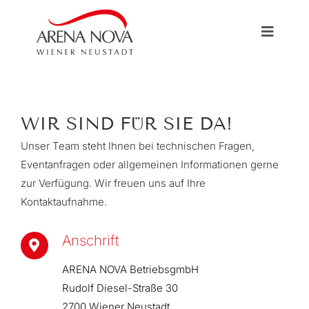
Zum
Inhalt
Navigat
springen
umscha
HOME
WIR SIND FÜR SIE DA!
MESSEN / VERANSTALTUNGEN
Unser Team steht Ihnen bei technischen Fragen,
Eventanfragen oder allgemeinen Informationen gerne
VERMIETUNG
zur Verfügung. Wir freuen uns auf Ihre
Kontaktaufnahme.
INFORMATIONEN
Anschrift
ARENA NOVA BetriebsgmbH
Rudolf Diesel-Straße 30
2700 Wiener Neustadt