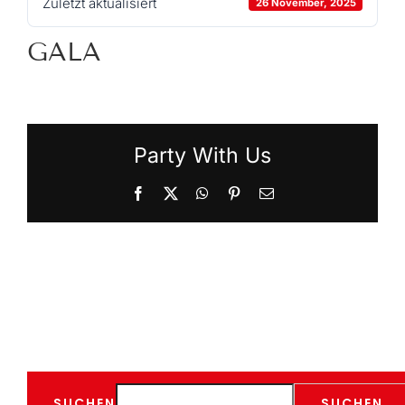
Zuletzt aktualisiert
26 November, 2025
GALA
Party With Us
Facebook
X
WhatsApp
Pinterest
E-
Mail
SUCHEN
SUCHEN